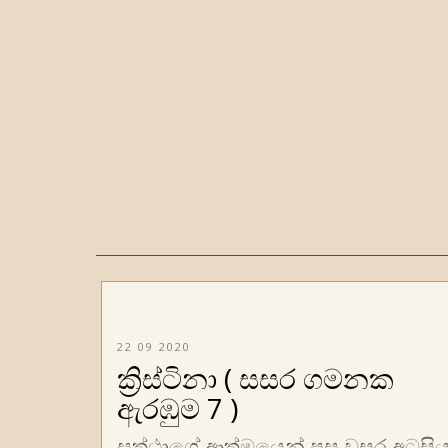
22 09 2020
ක්‍රිස්ටිනා ( සසර ගමනක
ඇරඹුම 7 )
සත්ථාගේ ආත්මයෙන් පසු වසර අටසි