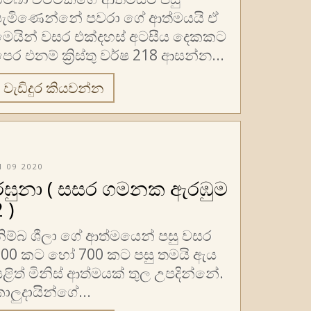
පැමිණෙන්නේ පවරා ගේ ආත්මයයි ඒ
මෙයින් වසර එක්දහස් අටසීය දෙකකට
ෙර එනම් ක්‍රිස්තු වර්ෂ 218 ආසන්න...
වැඩිදුර කියවන්න
1 09 2020
රඝුනා ( සසර ගමනක ඇරඹුම
 )
ිම්බ ශීලා ගේ ආත්මයෙන් පසු වසර
600 කට හෝ 700 කට පසු තමයි ඇය
ළිත් මිනිස් ආත්මයක් තුල උපදින්නේ.
ාලුදායින්ගේ...