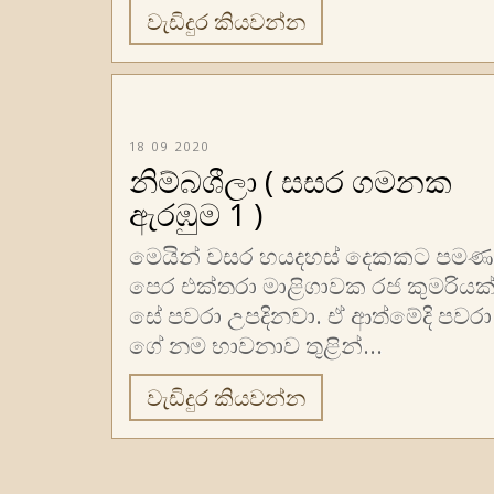
වැඩිදුර කියවන්න
18 09 2020
නිම්බශීලා ( සසර ගමනක
ඇරඹුම 1 )
මෙයින් වසර හයදහස් දෙකකට පමණ
පෙර එක්තරා මාළිගාවක රජ කුමරියක
සේ පවරා උපදිනවා. ඒ ආත්මේදි පවරා
ගේ නම භාවනාව තුළින්...
වැඩිදුර කියවන්න