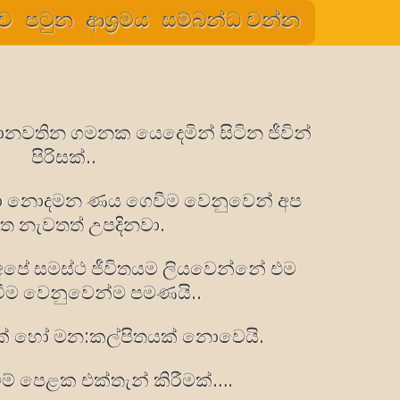
ුව
පටුන
ආශ්‍රමය
සම්බන්ධ වන්න
ොනවතින ගමනක යෙදෙමින් සිටින ජීවින්
පිරිසක්..
වා නොදමන ණය ගෙවීම වෙනුවෙන් අප
ත නැවතත් උපදිනවා.
අපේ සමස්ථ ජීවිතයම ලියවෙන්නේ එම
ීම වෙනුවෙන්ම පමණයි..
යක් හෝ මන:කල්පිතයක් නොවෙයි.
ුවීම් පෙළක එක්තැන් කිරීමක්….