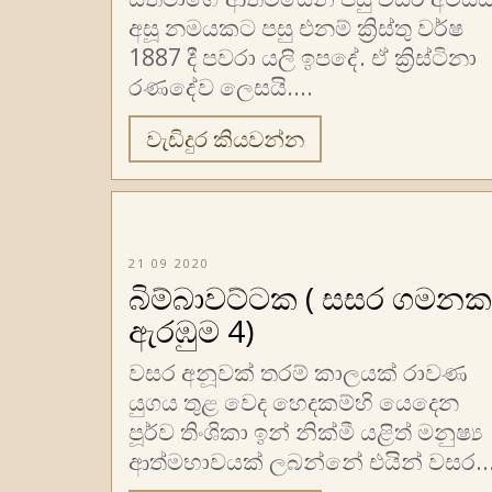
අසූ නමයකට පසු එනම් ක්‍රිස්තු වර්ෂ
1887 දී පවරා යලි ඉපදේ. ඒ ක්‍රිස්ටිනා
රණදේව ලෙසයි....
වැඩිදුර කියවන්න
21 09 2020
බිම්බාවට්ටක ( සසර ගමනක
ඇරඹුම 4)
වසර අනූවක් තරම් කාලයක් රාවණ
යුගය තුළ වෙද හෙදකම්හි යෙදෙන
පූර්ව තිංශිකා ඉන් නික්මී යළිත් මනුෂ්‍ය
ආත්මභාවයක් ලබන්නේ එයින් වසර..