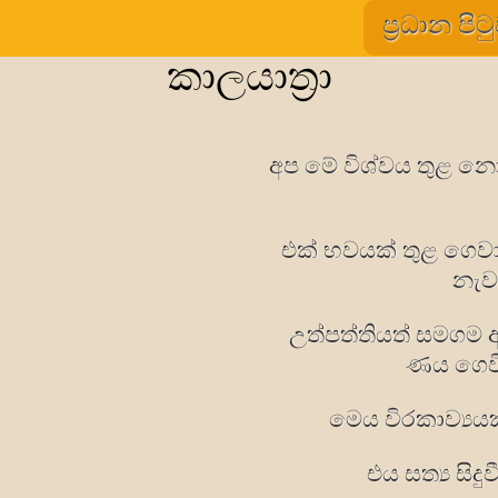
ප්‍රධාන පිට
කාලයාත‍්‍රා
අප මේ විශ්වය තුළ න
එක් භවයක් තුළ ගෙ
නැව
උත්පත්තියත් සමගම 
ණය ගෙව
මෙය විරකාව්‍ය
එය සත්‍ය සිද