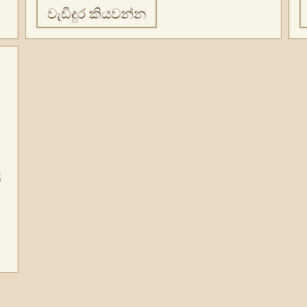
වැඩිදුර කියවන්න
්