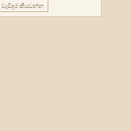
වැඩිදුර කියවන්න