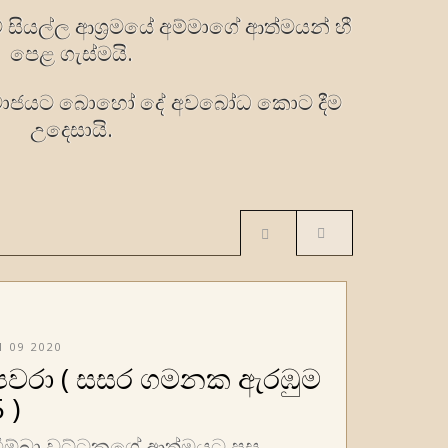
ම් සියල්ල ආශ‍්‍රමයේ අම්මාගේ ආත්මයන් හී
පෙළ ගැස්මයි.
මාජයට බොහෝ දේ අවබෝධ කොට දීම
උදෙසායි.
1 09 2020
පවරා ( සසර ගමනක ඇරඹුම
 )
ිම්බා වට්ටකගේ ආත්මයට පසු