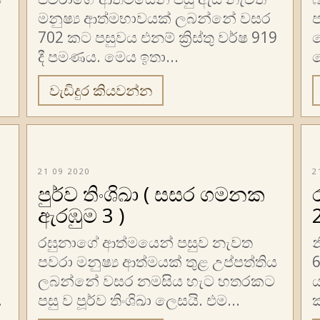
මනුෂ්‍ය ආත්මභාවයක් ලබන්නේ වසර
702 කට පසුවය එනම් ක්‍රිස්තු වර්ෂ 919
දී පමණය. මෙය ඉතා...
ප
වැඩිදුර කියවන්න
21 09 2020
2
පුර්ව තිංශිඛා ( සසර ගමනක
ඇරඹුම 3 )
2
රඝුනාගේ ආත්මයෙන් පසුව නැවත
න
පවරා මනුෂ්‍ය ආත්මයක් තුළ උප්පත්තිය
ලබන්නේ වසර නමසිය හැට හතරකට
ය
.
පසු ව පූර්ව තිංශිඛා ලෙසයි. එම...
ක