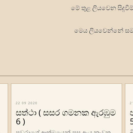
මේ තුළ ලියවෙන සිදුවී
මෙය ලියවෙන්නේ ස
22 09 2020
2
සත්ථා ( සසර ගමනක ඇරඹුම
6 )
5
ය
පවරාගේ ආත්මයෙන් පසු ඇය නැවත
බ